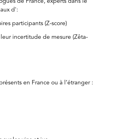
ogues de France, experts dans le
paux d':
res participants (Z-score)
leur incertitude de mesure (Zêta-
présents en France ou à l’étranger :